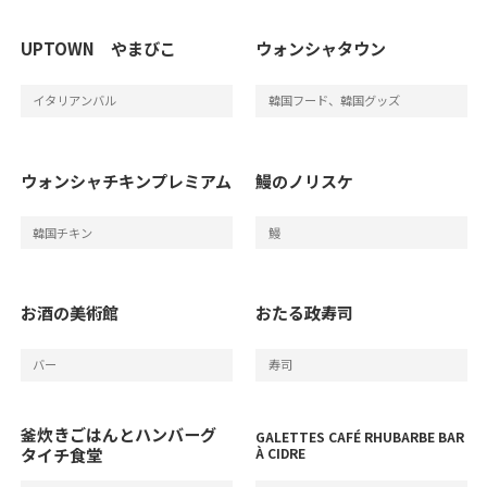
UPTOWN やまびこ
ウォンシャタウン
イタリアンバル
韓国フード、韓国グッズ
ウォンシャチキンプレミアム
鰻のノリスケ
韓国チキン
鰻
お酒の美術館
おたる政寿司
バー
寿司
釜炊きごはんとハンバーグ
GALETTES CAFÉ RHUBARBE BAR
タイチ食堂
À CIDRE