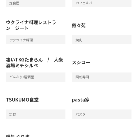
定食屋
カフェ＆バー
ウクライナ料理レストラ
叙々苑
ン ジート
ウクライナ料理
焼肉
凄いTKGたまらん / 大衆
スシロー
酒場ミチシルベ
どんぶり/居酒屋
回転寿司
TSUKUMO食堂
pasta家
定食
パスタ
麺処 ぐり虎