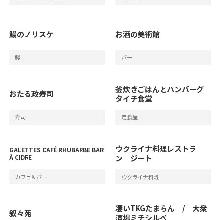
鰻のノリスケ
お酒の美術館
鰻
バー
釜炊きごはんとハンバーグ
おたる政寿司
タイチ食堂
寿司
定食屋
ウクライナ料理レストラ
GALETTES CAFÉ RHUBARBE BAR
À CIDRE
ン ジート
カフェ＆バー
ウクライナ料理
凄いTKGたまらん / 大衆
叙々苑
酒場ミチシルベ